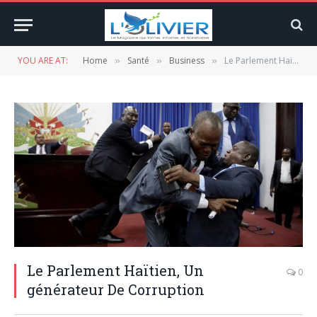
YOU ARE AT:
Home
Santé
Business
Le Parlement Haïtien, Un générateur De Corruption
»
»
»
Le Parlement Haïtien, Un
0
générateur De Corruption