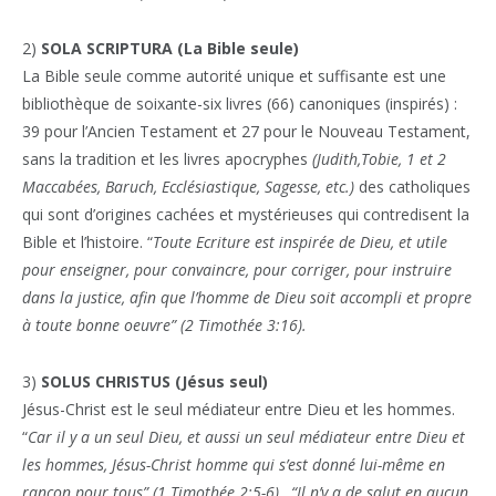
2)
SOLA SCRIPTURA (La Bible seule)
La Bible seule comme autorité unique et suffisante est une
bibliothèque de soixante-six livres (66) canoniques (inspirés) :
39 pour l’Ancien Testament et 27 pour le Nouveau Testament,
sans la tradition et les livres apocryphes
(Judith,Tobie, 1 et 2
Maccabées, Baruch, Ecclésiastique, Sagesse, etc.)
des catholiques
qui sont d’origines cachées et mystérieuses qui contredisent la
Bible et l’histoire. “
Toute Ecriture est inspirée de Dieu, et utile
pour enseigner, pour convaincre, pour corriger, pour instruire
dans la justice, afin que l’homme de Dieu soit accompli et propre
à toute bonne oeuvre” (2 Timothée 3:16).
3)
SOLUS CHRISTUS (Jésus seul)
Jésus-Christ est le seul médiateur entre Dieu et les hommes.
“
Car il y a un seul Dieu, et aussi un seul médiateur entre Dieu et
les hommes, Jésus-Christ homme qui s’est donné lui-même en
rançon pour tous” (1 Timothée 2:5-6), “Il n’y a de salut en aucun