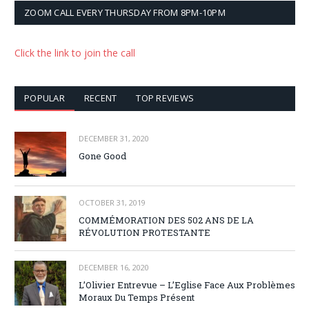
ZOOM CALL EVERY THURSDAY FROM 8PM-10PM
Click the link to join the call
POPULAR
RECENT
TOP REVIEWS
DECEMBER 31, 2020
Gone Good
OCTOBER 31, 2019
COMMÉMORATION DES 502 ANS DE LA
RÉVOLUTION PROTESTANTE
DECEMBER 16, 2020
L’Olivier Entrevue – L’Eglise Face Aux Problèmes
Moraux Du Temps Présent