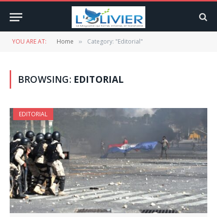
YOU ARE AT:
Home
Category: "Editorial"
»
BROWSING:
EDITORIAL
EDITORIAL