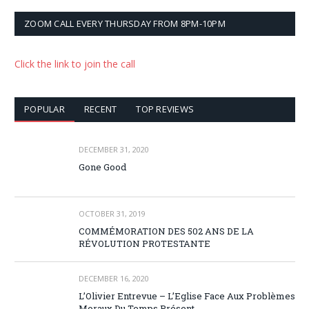
ZOOM CALL EVERY THURSDAY FROM 8PM-10PM
Click the link to join the call
POPULAR
RECENT
TOP REVIEWS
DECEMBER 31, 2020
Gone Good
OCTOBER 31, 2019
COMMÉMORATION DES 502 ANS DE LA
RÉVOLUTION PROTESTANTE
DECEMBER 16, 2020
L’Olivier Entrevue – L’Eglise Face Aux Problèmes
Moraux Du Temps Présent